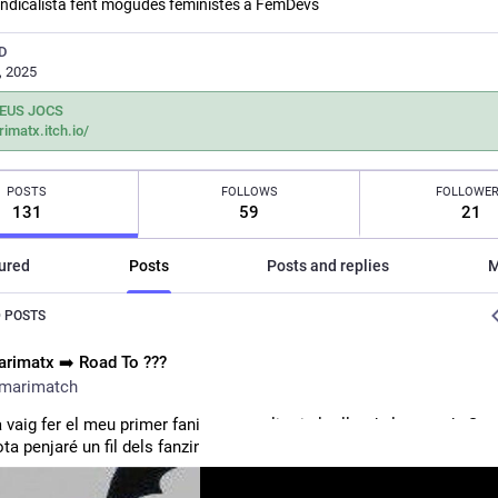
ndicalista fent mogudes feministes a FemDevs
D
, 2025
EUS JOCS
imatx.itch.io/
POSTS
FOLLOWS
FOLLOWE
131
59
21
ured
Posts
Posts and replies
M
 POSTS
rimatx ➡️ Road To ???
marimatch
ia vaig fer el meu primer fanizne en solitari al taller de la gent de Sant
ta penjaré un fil dels fanzines que vagi fent ⬇️