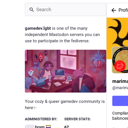
Profi
gamedev.lgbt
is one of the many
independent Mastodon servers you can
use to participate in the fediverse.
marima
@
marim
Your cozy & queer gamedev community is
here✨
Compilando
balonces
ADMINISTERED BY:
SERVER STATS:
bram
67