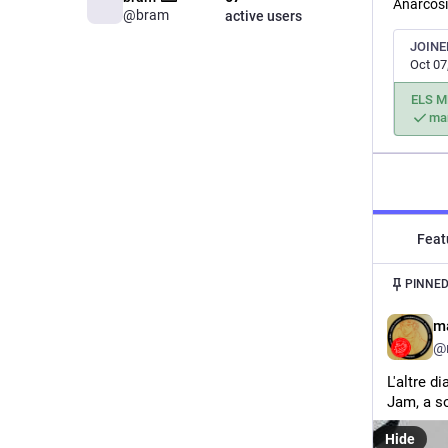
Anarcosi
@bram
active users
JOINE
Oct 07
ELS M
mar
Feat
PINNED
ma
@
L'altre d
Jam, a so
Hide