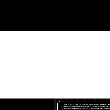
0
1
tx ➡️ Road To ???
boosted
SVI
csvi_cgt
é de empresa de Ubisoft Barcelona anuncia paros para protestar por
cado y defender sus puestos de trabajo.
la codicia de la patronal, organización sindical. 
ización es nuestra única garantía! 🔥
#
ere
#
gamedev