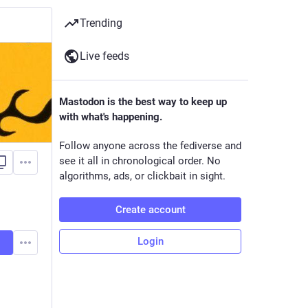
Trending
Live feeds
Mastodon is the best way to keep up
with what's happening.
Follow anyone across the fediverse and
see it all in chronological order. No
algorithms, ads, or clickbait in sight.
Create account
Login