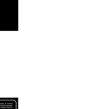
Apr 3
*
ES
 el ERE 