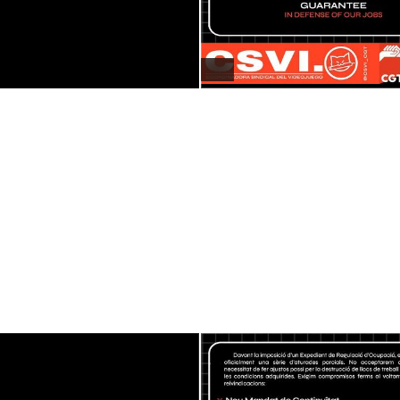
ALT
tx ➡️ Road To ???
boosted
SVI
csvi_cgt
 d'empresa d'Ubisoft Barcelona anuncia aturades per protestar per 
cat i defensar els seus llocs de treball.
 cobdícia de la patronal, organització sindical.
tzació és la nostra única garantia! 🔥
#
gamedev