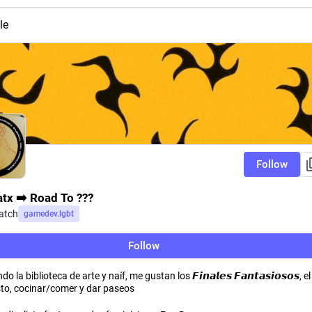
le
Follow
tx ➡️ Road To ???
atch
gamedev.lgbt
Follow
 la biblioteca de arte y naíf, me gustan los 𝙁𝙞𝙣𝙖𝙡𝙚𝙨 𝙁𝙖𝙣𝙩𝙖𝙨𝙞𝙤𝙨𝙤𝙨, el
to, cocinar/comer y dar paseos