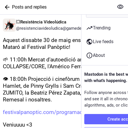
Posts and replies
💥Resistència Videolúdica
Trending
@resistenciavideoludica@gamedev.lgbt
Aquest dissabte 30 de maig ens veiem al MAC de 
Live feeds
Mataró al Festival Panòptic!
About
🌱 11:00h Mercat d'autoedició amb 
COLLAPSE/CORE, l'Américo Ferraiuolo i ZUMITO
Mastodon is the best 
👁️ 18:00h Projecció i cinefòrum de Grand Theft 
with what's happening.
Hamlet, de Pinny Grylls i Sam Crane. Amb 
ZUMITO, la Beatriz Pérez Zapata, el Víctor Navarro 
Follow anyone across 
Remesal i nosaltres.
and see it all in chron
algorithms, ads, or clic
festivalpanoptic.com/programac
Create ac
Veniuuuu <3