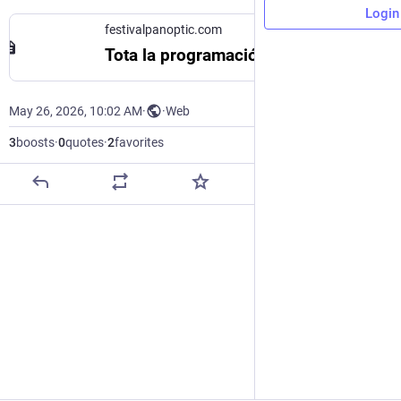
Login
festivalpanoptic.com
Tota la programació – Festival Panòptic
May 26, 2026, 10:02 AM
·
·
Web
3
boosts
·
0
quotes
·
2
favorites